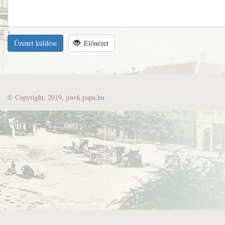
Üzenet küldése
Előnézet
© Copyright, 2019, jmvk.papa.hu