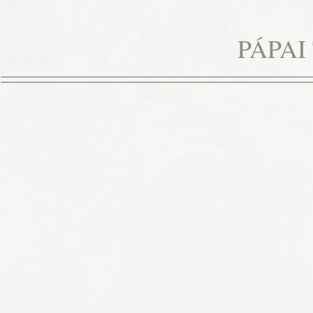
Ugrás
a
PÁPAI
tartalomra
Tabló