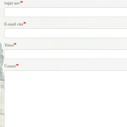
Saját név
E-mail cím
Téma
Üzenet