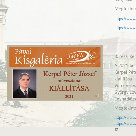
Megtekinté
https://ww
https://www
3. rész: Ke
A 2021-ben
Kerpel Pét
kiállítása 
Vöröskeres
György Lov
Egyházköz
Megtekinté
https://www
https://ww