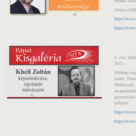
munka; kiáll
Számos kiáll
https://www
https://ww
6. rész: Khe
2023.)
Földrajz-raj
tanult. Taní
Műhelynek. 
megmunkáláss
geometrikus 
jellemzi.
https://ww
https://www