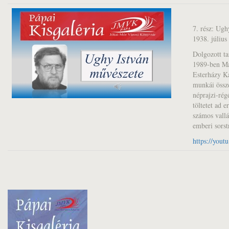
7. rész: Ugh
1938. július 
Dolgozott ta
1989-ben Mag
Esterházy K
munkái össz
néprajzi-rég
töltetet ad e
számos vallá
emberi sorst
https://yo