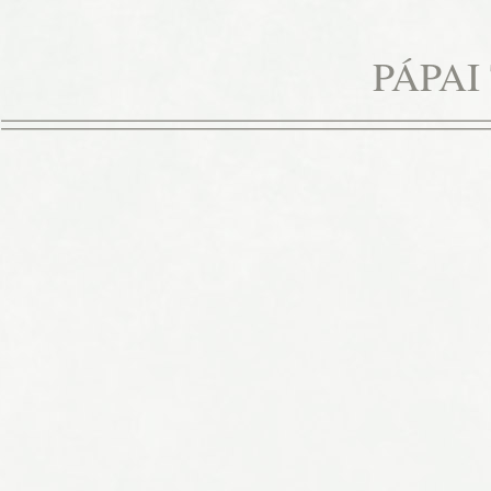
Ugrás
a
PÁPAI
tartalomra
Tabló